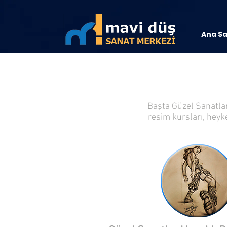
Ana S
Başta Güzel Sanatlar 
resim kursları, heyk