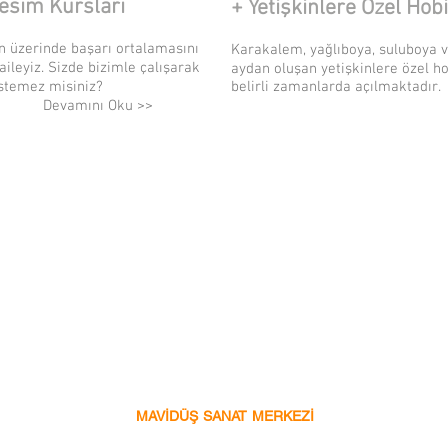
Resim Kursları
+ Yetişkinlere Özel Hob
 üzerinde başarı ortalamasını
Karakalem, yağlıboya, suluboya ve
aileyiz. Sizde bizimle çalışarak
aydan oluşan yetişkinlere özel ho
stemez misiniz?
belirli zamanlarda açılmaktadır.
Devamını Oku >>
çalışmalar ve içerikler
MAVİDÜŞ SANAT MERKEZİ
'ne ait oluıp izinsiz k