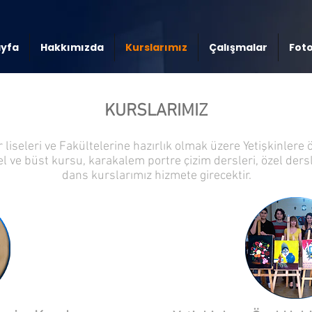
ayfa
Hakkımızda
Kurslarımız
Çalışmalar
Foto
KURSLARIMIZ
liseleri ve Fakültelerine hazırlık olmak üzere Yetişkinlere 
el ve büst kursu, karakalem portre çizim dersleri, özel der
dans kurslarımız hizmete girecektir.