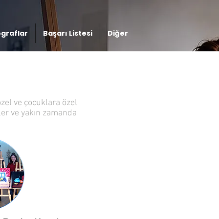
graflar
Başarı Listesi
Diğer
özel ve çocuklara özel
sler ve yakın zamanda